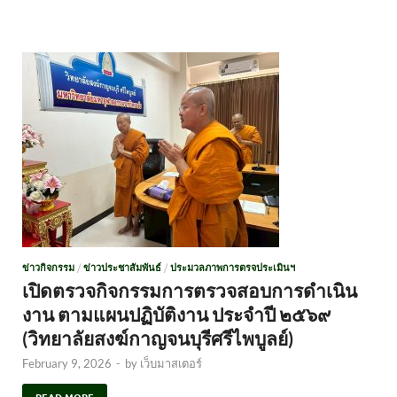
ข่าวกิจกรรม
/
ข่าวประชาสัมพันธ์
/
ประมวลภาพการตรจประเมินฯ
เปิดตรวจกิจกรรมการตรวจสอบการดำเนิน
งาน ตามแผนปฏิบัติงาน ประจำปี ๒๕๖๙
(วิทยาลัยสงฆ์กาญจนบุรีศรีไพบูลย์)
February 9, 2026
-
by
เว็บมาสเตอร์