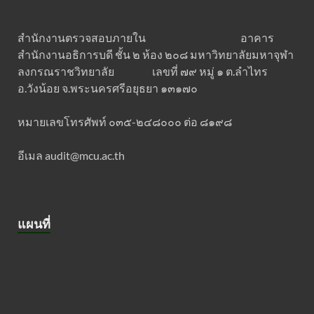
สำนักงานตรวจสอบภายใน อาคาร
สำนักงานอธิการบดี ชั้น ๒ ห้อง ๒๐๘ มหาวิทยาลัยมหาจุฬา
ลงกรณราชวิทยาลัย เลขที่ ๗๙ หมู่ ๑ ต.ลำไทร
อ.วังน้อย จ.พระนครศรีอยุธยา ๑๓๑๗๐
หมายเลขโทรศัพท์ ๐๓๕-๒๔๘๐๐๐ ต่อ ๘๑๙๘
อีเมล audit@mcu.ac.th
แผนที่