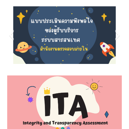
s5
s8
s7