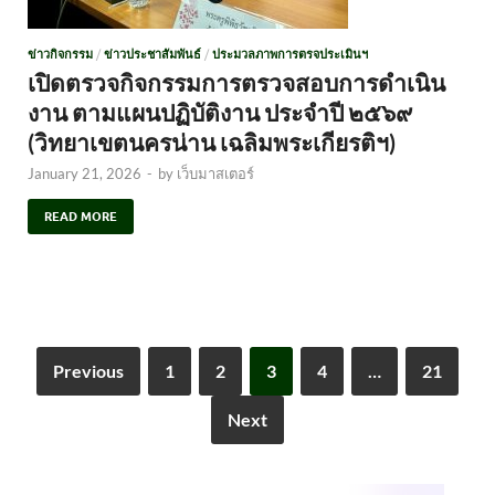
ข่าวกิจกรรม
/
ข่าวประชาสัมพันธ์
/
ประมวลภาพการตรจประเมินฯ
เปิดตรวจกิจกรรมการตรวจสอบการดำเนิน
งาน ตามแผนปฏิบัติงาน ประจำปี ๒๕๖๙
(วิทยาเขตนครน่าน เฉลิมพระเกียรติฯ)
January 21, 2026
-
by
เว็บมาสเตอร์
READ MORE
Previous
1
2
3
4
…
21
Next