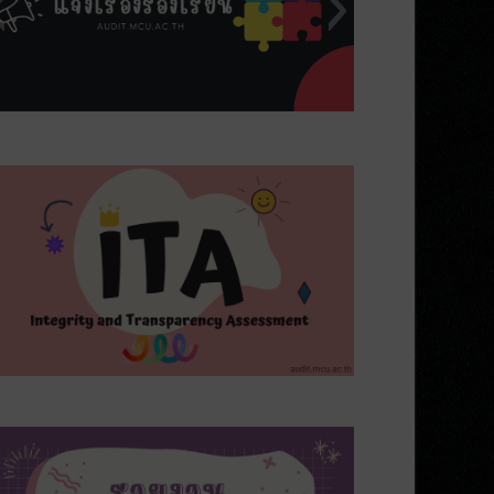
s5
s8
s7