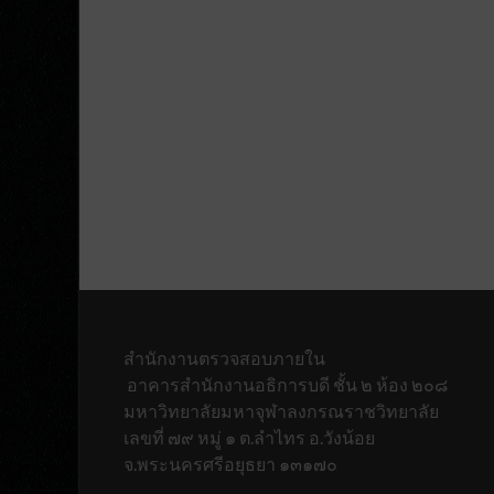
สำนักงานตรวจสอบภายใน
อาคารสำนักงานอธิการบดี ชั้น ๒ ห้อง ๒๐๘
มหาวิทยาลัยมหาจุฬาลงกรณราชวิทยาลั
เลขที่ ๗๙ หมู่ ๑ ต.ลำไทร อ.วังน้อย
จ.พระนครศรีอยุธยา ๑๓๑๗๐