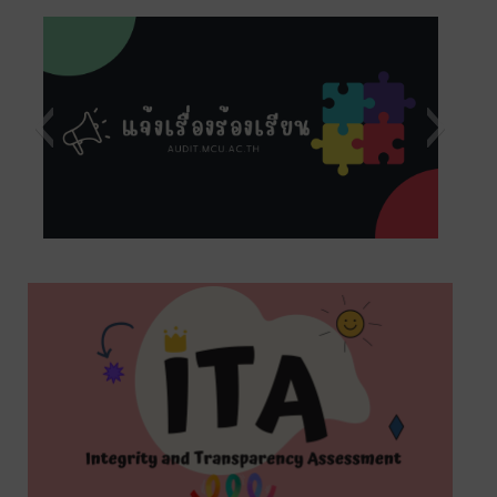
s5
s9