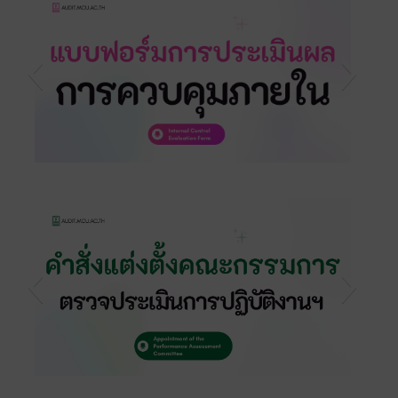
s1
s6