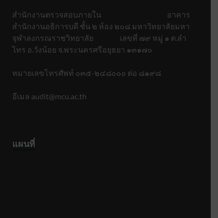
สำนักงานตรวจสอบภายใน อาคาร
สำนักงานอธิการบดี ชั้น ๒ ห้อง ๒๐๘ มหาวิทยาลัยมหา
จุฬาลงกรณราชวิทยาลัย เลขที่ ๗๙ หมู่ ๑ ต.ลำ
ไทร อ.วังน้อย จ.พระนครศรีอยุธยา ๑๓๑๗๐
หมายเลขโทรศัพท์ ๐๓๕-๒๔๘๐๐๐ ต่อ ๘๑๙๘
อีเมล audit@mcu.ac.th
แผนที่