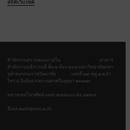
สถิติเว็บไซต์
สำนักงานตรวจสอบภายใน อาคาร
สำนักงานอธิการบดี ชั้น ๒ ห้อง ๒๐๘ มหาวิทยาลัยมหา
จุฬาลงกรณราชวิทยาลัย เลขที่ ๗๙ หมู่ ๑ ต.ลำ
ไทร อ.วังน้อย จ.พระนครศรีอยุธยา ๑๓๑๗๐
หมายเลขโทรศัพท์ ๐๓๕-๒๔๘๐๐๐ ต่อ ๘๑๙๘
อีเมล audit@mcu.ac.th