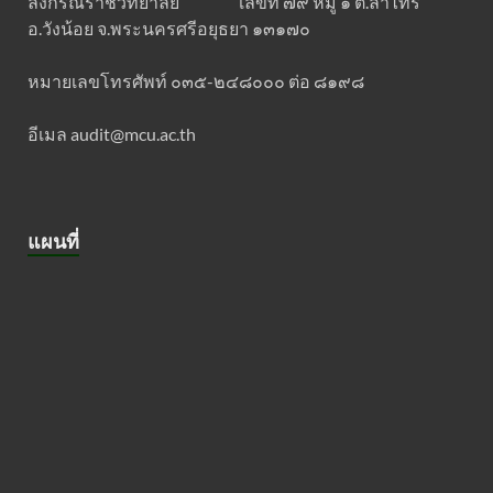
ลงกรณราชวิทยาลัย เลขที่ ๗๙ หมู่ ๑ ต.ลำไทร
อ.วังน้อย จ.พระนครศรีอยุธยา ๑๓๑๗๐
หมายเลขโทรศัพท์ ๐๓๕-๒๔๘๐๐๐ ต่อ ๘๑๙๘
อีเมล audit@mcu.ac.th
แผนที่