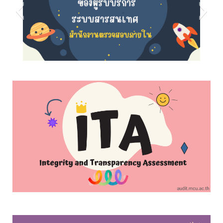
s5
s8
s7