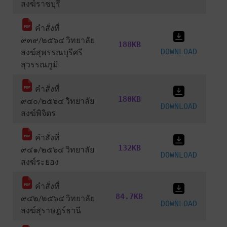
สงฆ์ราชบุรี
คำสั่งที่
๙๓๙/๒๕๖๔ วิทยาลัย
188KB
สงฆ์สุพรรณบุรีศรี
DOWNLOAD
สุวรรณภูมิ
คำสั่งที่
180KB
๙๔๐/๒๕๖๔ วิทยาลัย
DOWNLOAD
สงฆ์พิจิตร
คำสั่งที่
132KB
๙๔๑/๒๕๖๔ วิทยาลัย
DOWNLOAD
สงฆ์ระยอง
คำสั่งที่
84.7KB
๙๔๒/๒๕๖๔ วิทยาลัย
DOWNLOAD
สงฆ์สุราษฎร์ธานี