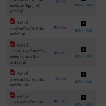
192KB
สงฆ์พุทธปัญญาศรี
DOWNLOAD
ทวารวดี
คำสั่งที่
83.4KB
๙๓๕/๒๕๖๔ วิทยาลัย
DOWNLOAD
สงฆ์ชัยภูมิ
คำสั่งที่
๙๓๖/๒๕๖๔ วิทยาลัย
84.4KB
สงฆ์พ่อขุนผาเมือง
DOWNLOAD
เพชรบูรณ์
คำสั่งที่
188KB
๙๓๗/๒๕๖๔ วิทยาลัย
DOWNLOAD
สงฆ์ร้อยเอ็ด
คำสั่งที่
86.6KB
๙๓๘/๒๕๖๔ วิทยาลัย
DOWNLOAD