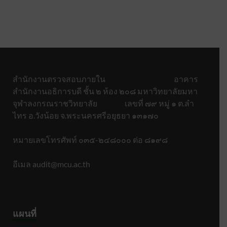
สำนักงานตรวจสอบภายใน อาคาร
สำนักงานอธิการบดี ชั้น ๒ ห้อง ๒๐๘ มหาวิทยาลัยมหา
จุฬาลงกรณราชวิทยาลัย เลขที่ ๗๙ หมู่ ๑ ต.ลำ
ไทร อ.วังน้อย จ.พระนครศรีอยุธยา ๑๓๑๗๐
หมายเลขโทรศัพท์ ๐๓๕-๒๔๘๐๐๐ ต่อ ๘๑๙๘
อีเมล audit@mcu.ac.th
แผนที่