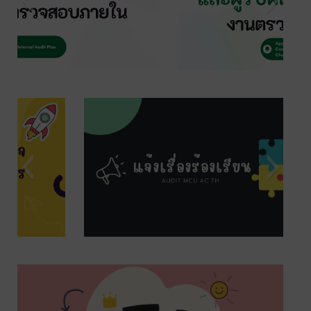
s7
s9