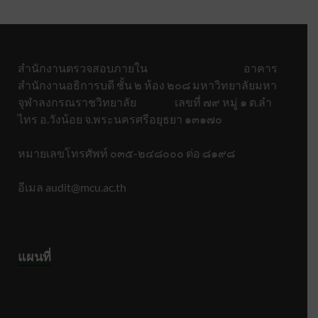
สำนักงานตรวจสอบภายใน อาคาร
สำนักงานอธิการบดี ชั้น ๒ ห้อง ๒๐๘ มหาวิทยาลัยมหา
จุฬาลงกรณราชวิทยาลัย เลขที่ ๗๙ หมู่ ๑ ต.ลำ
ไทร อ.วังน้อย จ.พระนครศรีอยุธยา ๑๓๑๗๐
หมายเลขโทรศัพท์ ๐๓๕-๒๔๘๐๐๐ ต่อ ๘๑๙๘
อีเมล audit@mcu.ac.th
แผนที่