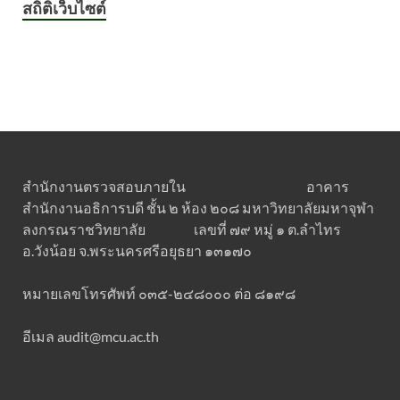
สถิติเว็บไซต์
สำนักงานตรวจสอบภายใน อาคาร
สำนักงานอธิการบดี ชั้น ๒ ห้อง ๒๐๘ มหาวิทยาลัยมหาจุฬา
ลงกรณราชวิทยาลัย เลขที่ ๗๙ หมู่ ๑ ต.ลำไทร
อ.วังน้อย จ.พระนครศรีอยุธยา ๑๓๑๗๐
หมายเลขโทรศัพท์ ๐๓๕-๒๔๘๐๐๐ ต่อ ๘๑๙๘
อีเมล audit@mcu.ac.th