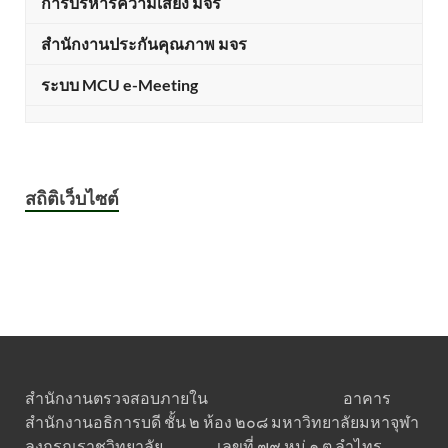
การบริหารความเสี่ยง มจร
สำนักงานประกันคุณภาพ มจร
ระบบ MCU e-Meeting
สถิติเว็บไซต์
สำนักงานตรวจสอบภายใน อาคาร
สำนักงานอธิการบดี ชั้น ๒ ห้อง ๒๐๘ มหาวิทยาลัยมหาจุฬา
ลงกรณราชวิทยาลัย เลขที่ ๗๙ หมู่ ๑ ต.ลำไทร