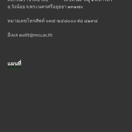
อ.วังน้อย จ.พระนครศรีอยุธยา ๑๓๑๗๐
หมายเลขโทรศัพท์ ๐๓๕-๒๔๘๐๐๐ ต่อ ๘๑๙๘
อีเมล audit@mcu.ac.th
แผนที่