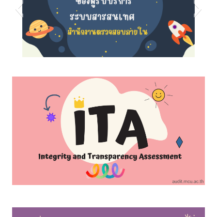
s5
s8
s7