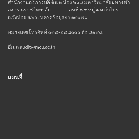
สำนักงานอธิการบดี ชั้น ๒ ห้อง ๒๐๘ มหาวิทยาลัยมหาจุฬา
ลงกรณราชวิทยาลัย เลขที่ ๗๙ หมู่ ๑ ต.ลำไทร
อ.วังน้อย จ.พระนครศรีอยุธยา ๑๓๑๗๐
หมายเลขโทรศัพท์ ๐๓๕-๒๔๘๐๐๐ ต่อ ๘๑๙๘
อีเมล audit@mcu.ac.th
แผนที่