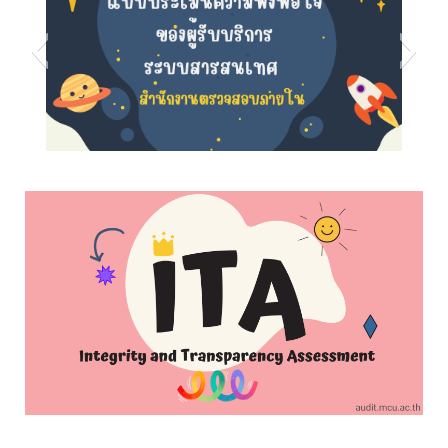
s5
s8
s7