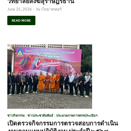
วิทยาลัยสงฆ์สุราษฎร์ธานี
June 25, 2026
-
by
เว็บมาสเตอร์
READ MORE
ข่าวกิจกรรม
/
ข่าวประชาสัมพันธ์
/
ประมวลภาพการตรจประเมินฯ
เปิดตรวจกิจกรรมการตรวจสอบการดำเนิน
งานตามแผนปฏิบัติงาน ประจำปี ๒๕๖๙