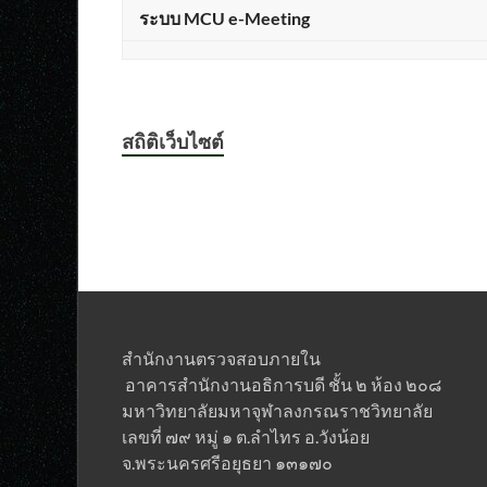
ระบบ MCU e-Meeting
สถิติเว็บไซต์
สำนักงานตรวจสอบภายใน
อาคารสำนักงานอธิการบดี ชั้น ๒ ห้อง ๒๐๘
มหาวิทยาลัยมหาจุฬาลงกรณราชวิทยาลั
เลขที่ ๗๙ หมู่ ๑ ต.ลำไทร อ.วังน้อย
จ.พระนครศรีอยุธยา ๑๓๑๗๐