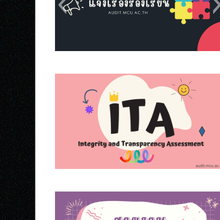
s5
s9
s8
s7