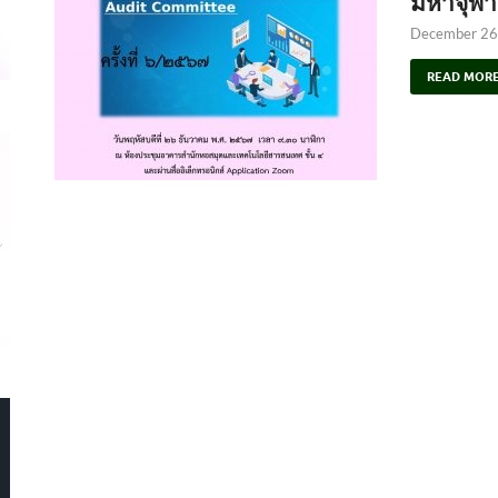
มหาจุฬา
December 26
READ MOR
s6