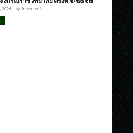
ลงกรณราชวิทยาลัย ครั้งที่ ๖/๒๕๖๗
, 2024
-
by
เว็บมาสเตอร์
E