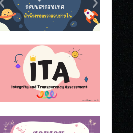
s5
s8
s7