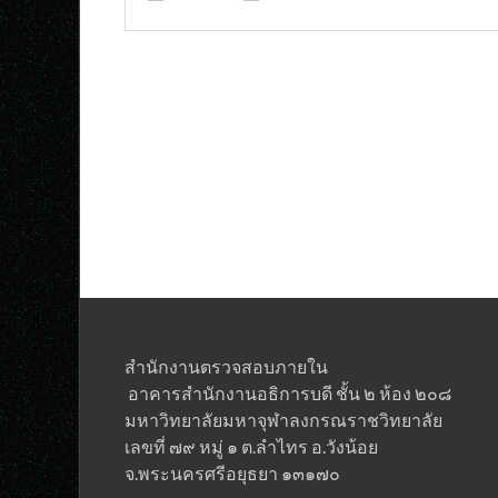
สำนักงานตรวจสอบภายใน
อาคารสำนักงานอธิการบดี ชั้น ๒ ห้อง ๒๐๘
มหาวิทยาลัยมหาจุฬาลงกรณราชวิทยาลั
เลขที่ ๗๙ หมู่ ๑ ต.ลำไทร อ.วังน้อย
จ.พระนครศรีอยุธยา ๑๓๑๗๐