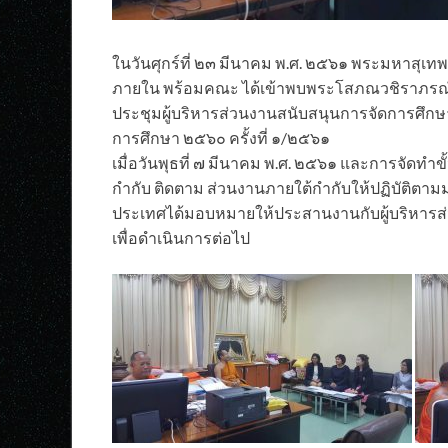
ในวันศุกร์ที่ ๒๓ มีนาคม พ.ศ. ๒๕๖๑ พระมหาสุเ
ภายใน พร้อมคณะ ได้เข้าพบพระโสภณวชิราภรณ์ ร
ประชุมผู้บริหารส่วนงานสนับสนุนการจัดการศึกษ
การศึกษา ๒๕๖๐ ครั้งที่ ๑/๒๕๖๑
เมื่อวันพุธที่ ๗ มีนาคม พ.ศ. ๒๕๖๑ และการจัดทำ
กำกับ ติดตาม ส่วนงานภายใต้กำกับให้ปฏิบัติตาม
ประเทศได้มอบหมายให้ประสานงานกับผู้บริหารส
เพื่อดำเนินการต่อไป