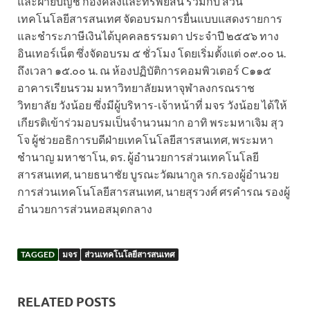
และฝ่ายบัญชี กองคลังและทรัพย์สิน ร่วมกับ ส่วน
เทคโนโลยีสารสนเทศ จัดอบรมการยื่นแบบแสดงรายการ
และชำระภาษีเงินได้บุคคลธรรมดา ประจำปี ๒๕๕๖ ทาง
อินเทอร์เน็ต ซึ่งจัดอบรม ๕ ชั่วโมง โดยเริ่มตั้งแต่ ๐๙.๐๐ น.
ถึงเวลา ๑๕.๐๐ น. ณ ห้องปฏิบัติการคอมพิวเตอร์ C๑๑๕
อาคารเรียนรวม มหาวิทยาลัยมหาจุฬาลงกรณราช
วิทยาลัย วังน้อย ซึ่งมีผู้บริหาร-เจ้าหน้าที่ มจร วังน้อย ได้ให้
เกียรติเข้าร่วมอบรมเป็นจำนวนมาก อาทิ พระมหาเจิม สุว
โจ ผู้ช่วยอธิการบดีฝ่ายเทคโนโลยีสารสนเทศ, พระมหา
ชำนาญ มหาชาโน, ดร. ผู้อำนวยการส่วนเทคโนโลยี
สารสนเทศ, นายธนาชัย บูรณะวัฒนากูล รก.รองผู้อำนวย
การส่วนเทคโนโลยีสารสนเทศ, นายสุรวงศ์ ศรคำรณ รองผู้
อำนวยการส่วนหอสมุดกลาง
TAGGED
มจร
ส่วนเทคโนโลยีสารสนเทศ
RELATED POSTS