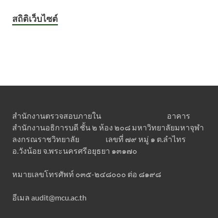
สถิติเว็บไซต์
สำนักงานตรวจสอบภายใน อาคาร
สำนักงานอธิการบดี ชั้น ๒ ห้อง ๒๐๘ มหาวิทยาลัยมหาจุฬา
ลงกรณราชวิทยาลัย เลขที่ ๗๙ หมู่ ๑ ต.ลำไทร
อ.วังน้อย จ.พระนครศรีอยุธยา ๑๓๑๗๐
หมายเลขโทรศัพท์ ๐๓๕-๒๔๘๐๐๐ ต่อ ๘๑๙๘
อีเมล audit@mcu.ac.th