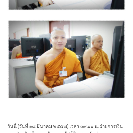
วันนี้ (วันที่ ๑๘ มีนาคม ๒๕๕๗) เวลา ๐๙.๐๐ น. ฝ่ายการเงิน