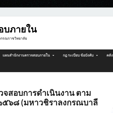
สอบภายใน
งกรณราชวิทยาลัย
แผนสำนักงานตรวจสอบภายใน
กฎ ระเบียบ ข้อบังคับ
คลัง
รวจสอบการดำเนินงาน ตาม
ี ๒๕๖๘ (มหาวชิราลงกรณบาลี