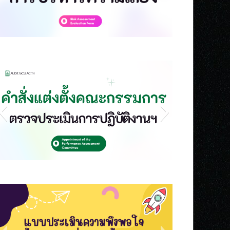
s2
s1
s6