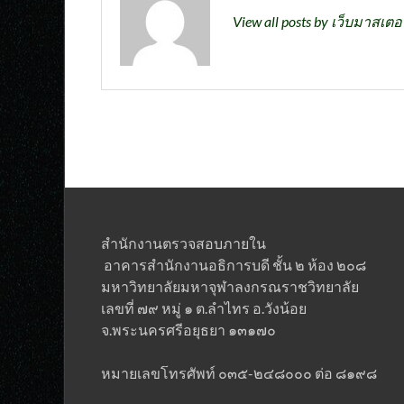
View all posts by เว็บมาสเตอ
สำนักงานตรวจสอบภายใน
อาคารสำนักงานอธิการบดี ชั้น ๒ ห้อง ๒๐๘
มหาวิทยาลัยมหาจุฬาลงกรณราชวิทยาลั
เลขที่ ๗๙ หมู่ ๑ ต.ลำไทร อ.วังน้อย
จ.พระนครศรีอยุธยา ๑๓๑๗๐
หมายเลขโทรศัพท์ ๐๓๕-๒๔๘๐๐๐ ต่อ ๘๑๙๘