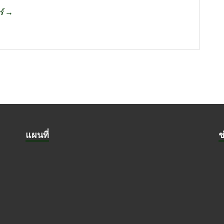
ร์ →
แผนที่
ช
ย