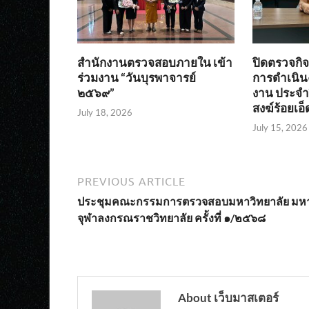
สำนักงานตรวจสอบภายใน เข้า
ปิดตรวจก
ร่วมงาน “วันบุรพาจารย์
การดำเนิน
๒๕๖๙”
งาน ประจำ
สงฆ์ร้อยเอ็
July 18, 2026
July 15, 2026
PREVIOUS ARTICLE
ประชุมคณะกรรมการตรวจสอบมหาวิทยาลัย มห
จุฬาลงกรณราชวิทยาลัย ครั้งที่ ๑/๒๕๖๘
About เว็บมาสเตอร์