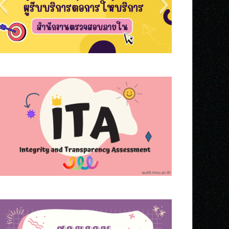
s5
s7