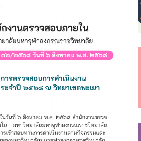
s7
s9