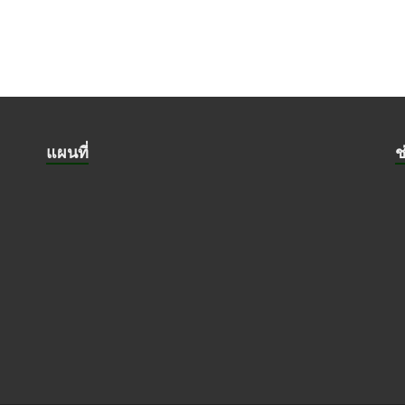
แผนที่
ช
ย