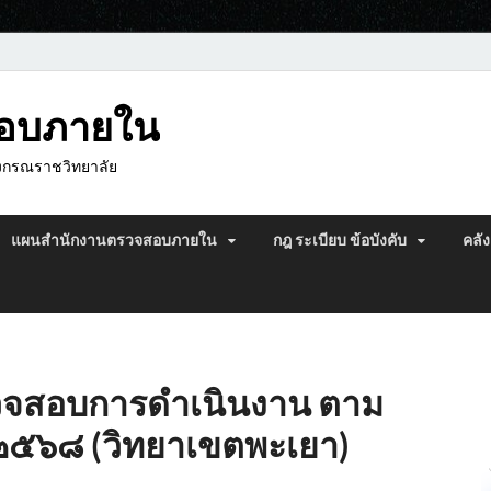
สอบภายใน
งกรณราชวิทยาลัย
แผนสำนักงานตรวจสอบภายใน
กฎ ระเบียบ ข้อบังคับ
คลัง
วจสอบการดำเนินงาน ตาม
 ๒๕๖๘ (วิทยาเขตพะเยา)