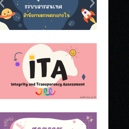
s5
s8
s7