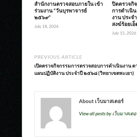
สำนักงานตรวจสอบภายใน เข้า
ปิดตรวจก
ร่วมงาน “วันบุรพาจารย์
การดำเนิน
๒๕๖๙”
งาน ประจำ
สงฆ์ร้อยเอ็
July 18, 2026
July 15, 2026
PREVIOUS ARTICLE
เปิดตรวจกิจกรรมการตรวจสอบการดำเนินงาน ต
แผนปฏิบัติงาน ประจำปี ๒๕๖๘ (วิทยาเขตพะเยา)
About เว็บมาสเตอร์
View all posts by เว็บมาสเตอ