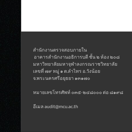
สำนักงานตรวจสอบภายใน
อาคารสำนักงานอธิการบดี ชั้น ๒ ห้อง ๒๐๘
มหาวิทยาลัยมหาจุฬาลงกรณราชวิทยาลั
เลขที่ ๗๙ หมู่ ๑ ต.ลำไทร อ.วังน้อย
จ.พระนครศรีอยุธยา ๑๓๑๗๐
หมายเลขโทรศัพท์ ๐๓๕-๒๔๘๐๐๐ ต่อ ๘๑๙๘
อีเมล audit@mcu.ac.th