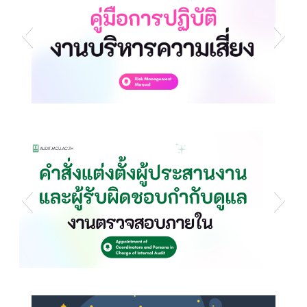
s3
s1
s6