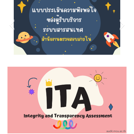
s5
s8
s7