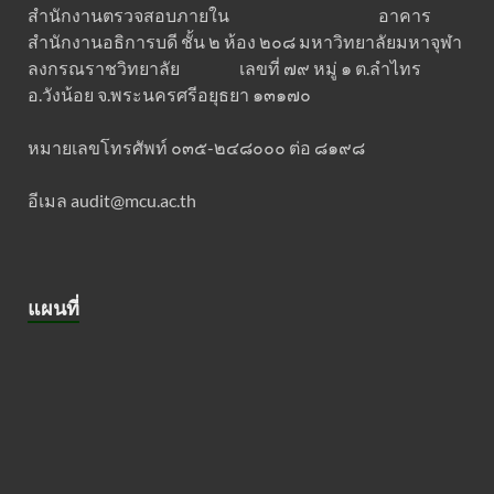
สำนักงานตรวจสอบภายใน อาคาร
สำนักงานอธิการบดี ชั้น ๒ ห้อง ๒๐๘ มหาวิทยาลัยมหาจุฬา
ลงกรณราชวิทยาลัย เลขที่ ๗๙ หมู่ ๑ ต.ลำไทร
อ.วังน้อย จ.พระนครศรีอยุธยา ๑๓๑๗๐
หมายเลขโทรศัพท์ ๐๓๕-๒๔๘๐๐๐ ต่อ ๘๑๙๘
อีเมล audit@mcu.ac.th
แผนที่