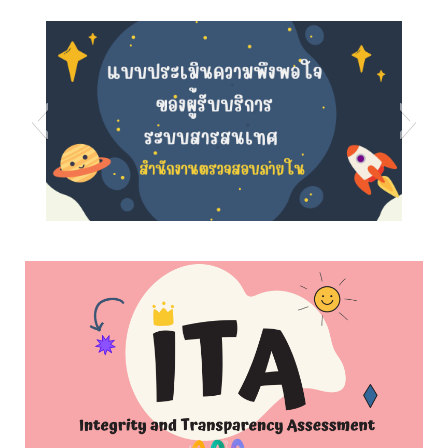
s5
s8
s7