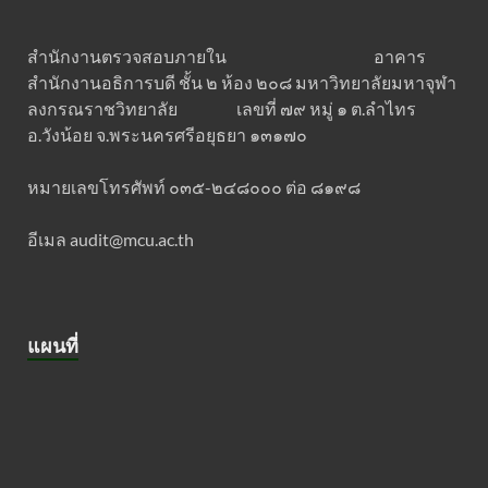
สำนักงานตรวจสอบภายใน อาคาร
สำนักงานอธิการบดี ชั้น ๒ ห้อง ๒๐๘ มหาวิทยาลัยมหาจุฬา
ลงกรณราชวิทยาลัย เลขที่ ๗๙ หมู่ ๑ ต.ลำไทร
อ.วังน้อย จ.พระนครศรีอยุธยา ๑๓๑๗๐
หมายเลขโทรศัพท์ ๐๓๕-๒๔๘๐๐๐ ต่อ ๘๑๙๘
อีเมล audit@mcu.ac.th
แผนที่