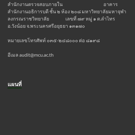
สำนักงานตรวจสอบภายใน อาคาร
สำนักงานอธิการบดี ชั้น ๒ ห้อง ๒๐๘ มหาวิทยาลัยมหาจุฬา
ลงกรณราชวิทยาลัย เลขที่ ๗๙ หมู่ ๑ ต.ลำไทร
อ.วังน้อย จ.พระนครศรีอยุธยา ๑๓๑๗๐
หมายเลขโทรศัพท์ ๐๓๕-๒๔๘๐๐๐ ต่อ ๘๑๙๘
อีเมล audit@mcu.ac.th
แผนที่