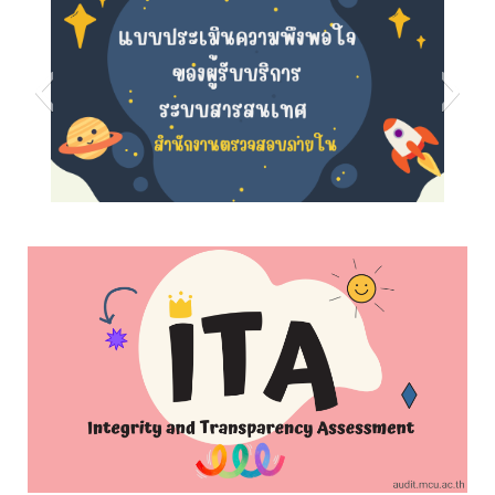
s5
s8
s7