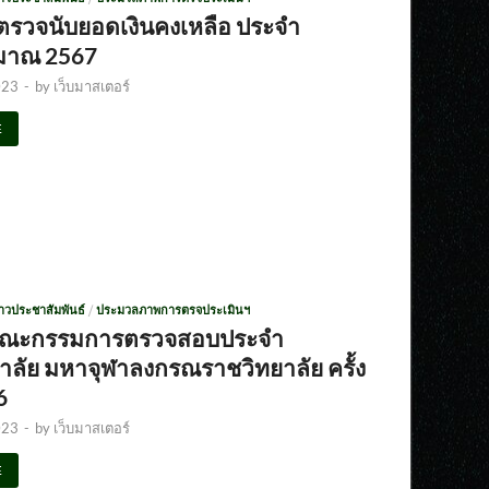
ตรวจนับยอดเงินคงเหลือ ประจำ
มาณ 2567
023
-
by
เว็บมาสเตอร์
E
่าวประชาสัมพันธ์
/
ประมวลภาพการตรจประเมินฯ
คณะกรรมการตรวจสอบประจำ
าลัย มหาจุฬาลงกรณราชวิทยาลัย ครั้ง
6
023
-
by
เว็บมาสเตอร์
E