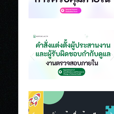
s1
s7