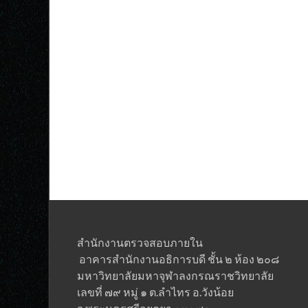
สำนักงานตรวจสอบภายใน
อาคารสำนักงานอธิการบดี ชั้น ๒ ห้อง ๒๐๘
มหาวิทยาลัยมหาจุฬาลงกรณราชวิทยาลั
เลขที่ ๗๙ หมู่ ๑ ต.ลำไทร อ.วังน้อย