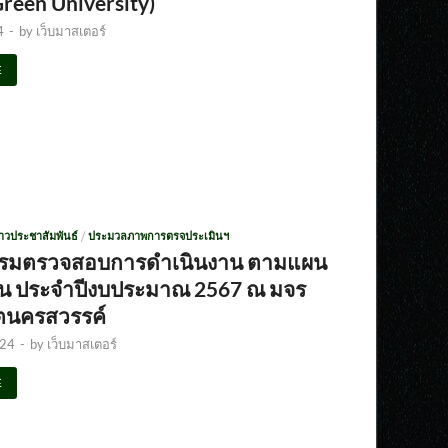
(Green University)
4
-
by
เว็บมาสเตอร์
E
่าวประชาสัมพันธ์
/
ประมวลภาพการตรจประเมินฯ
รรมตรวจสอบการดำเนินงาน ตามแผน
งาน ประจำปีงบประมาณ 2567 ณ มจร
ตนครสวรรค์
024
-
by
เว็บมาสเตอร์
E