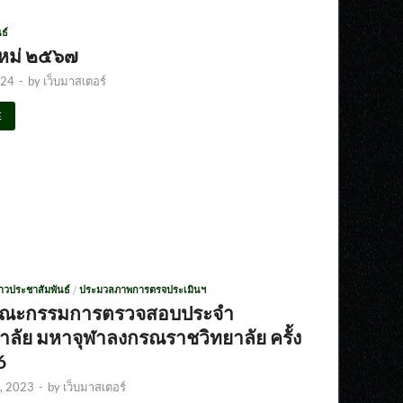
ธ์
ใหม่ ๒๕๖๗
024
-
by
เว็บมาสเตอร์
E
่าวประชาสัมพันธ์
/
ประมวลภาพการตรจประเมินฯ
คณะกรรมการตรวจสอบประจำ
าลัย มหาจุฬาลงกรณราชวิทยาลัย ครั้ง
6
, 2023
-
by
เว็บมาสเตอร์