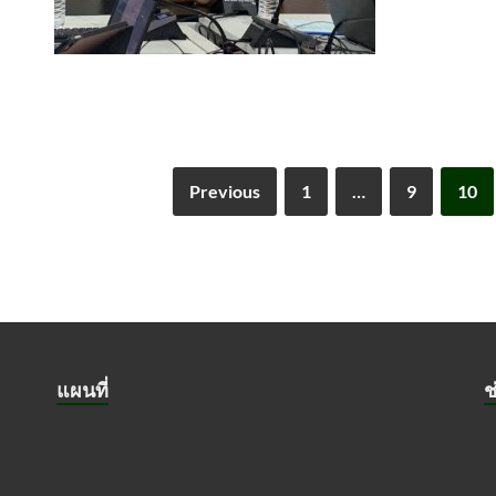
Previous
1
…
9
10
แผนที่
ช
ย