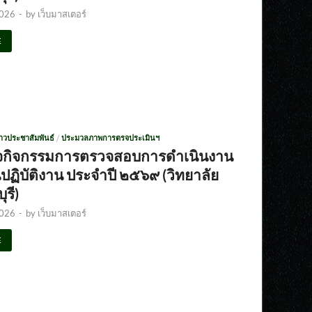
2026
-
by
เว็บมาสเตอร์
E
่าวประชาสัมพันธ์
/
ประมวลภาพการตรจประเมินฯ
จกิจกรรมการตรวจสอบการดำเนินงาน
ฏิบัติงาน ประจำปี ๒๕๖๙ (วิทยาลัย
ุรี)
2026
-
by
เว็บมาสเตอร์
E