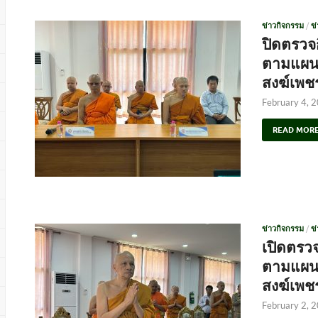
ข่าวกิจกรรม
/
ข
ปิดตรว
ตามแผนป
สงฆ์เพชร
February 4, 
READ MOR
ข่าวกิจกรรม
/
ข
เปิดตรว
ตามแผนป
สงฆ์เพชร
February 2, 