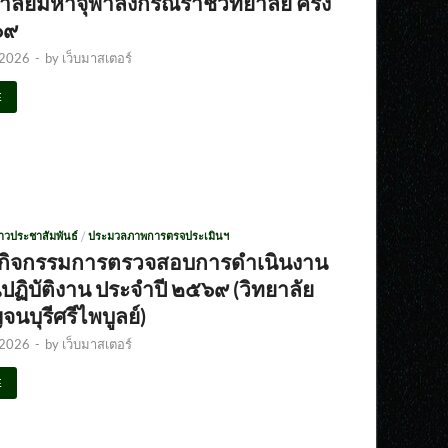
าลัยมหาจุฬาลงกรณราชวิทยาลัย ครั้ง
๖๙
 2026
-
by
เว็บมาสเตอร์
E
่าวประชาสัมพันธ์
/
ประมวลภาพการตรจประเมินฯ
จกิจกรรมการตรวจสอบการดำเนินงาน
ฏิบัติงาน ประจำปี ๒๕๖๙ (วิทยาลัย
นบุรีศรีไพบูลย์)
 2026
-
by
เว็บมาสเตอร์
E