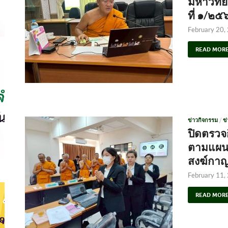
มหาวิทย
ที่ ๑/๒๕
February 20,
READ MOR
ข่าวกิจกรรม
/
ข
ปิดตรว
ตามแผนป
สงฆ์กาญจ
February 11,
READ MOR