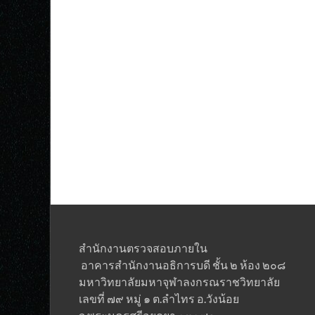
สำนักงานตรวจสอบภายใน
อาคารสำนักงานอธิการบดี ชั้น ๒ ห้อง ๒๐๘
มหาวิทยาลัยมหาจุฬาลงกรณราชวิทยาลั
เลขที่ ๗๙ หมู่ ๑ ต.ลำไทร อ.วังน้อย