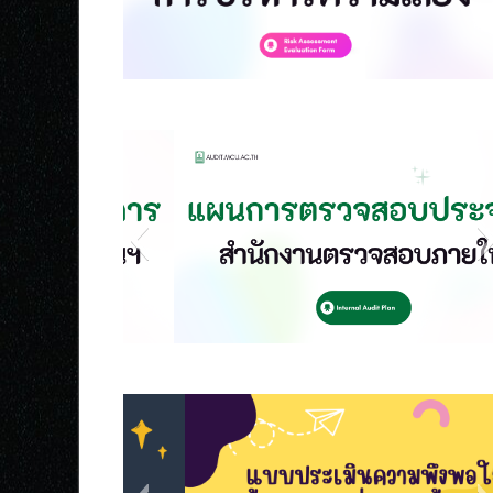
s2
s1
s5