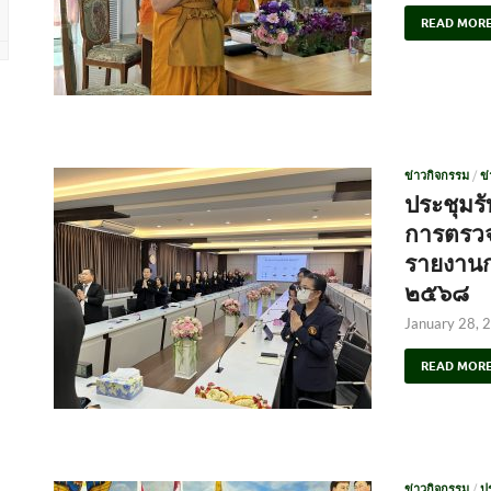
READ MOR
ข่าวกิจกรรม
/
ข
ประชุมร
การตรวจ
รายงานก
๒๕๖๘
January 28, 
READ MOR
ข่าวกิจกรรม
/
ป