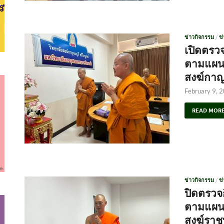
ข่าวกิจกรรม
/
ข
เปิดตรว
ตามแผนป
สงฆ์กาญจ
February 9, 
READ MOR
ข่าวกิจกรรม
/
ข
ปิดตรว
ตามแผนป
สงฆ์ราชบ