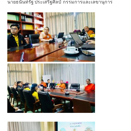
นายธนันท์รัฐ ประเสริฐศิลป์ กรรมการและเลขานุการ