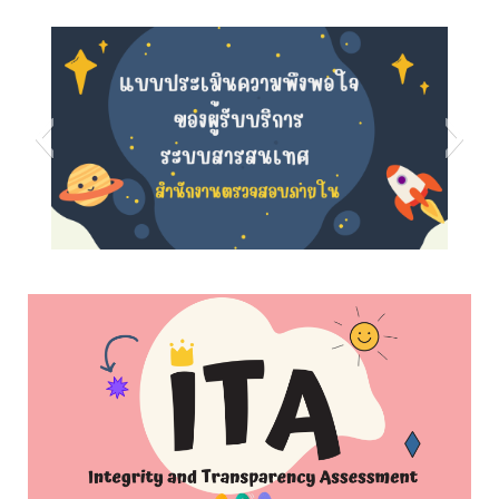
s5
s8
s7