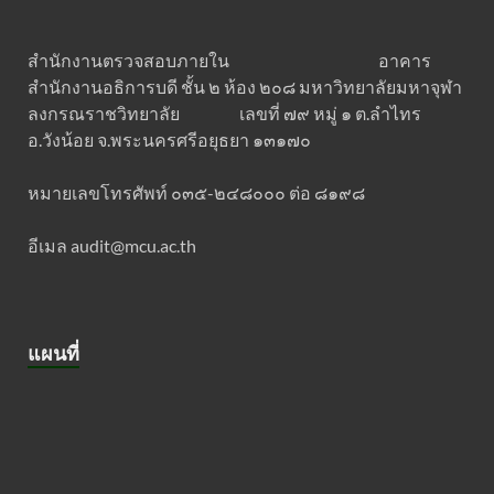
สำนักงานตรวจสอบภายใน อาคาร
สำนักงานอธิการบดี ชั้น ๒ ห้อง ๒๐๘ มหาวิทยาลัยมหาจุฬา
ลงกรณราชวิทยาลัย เลขที่ ๗๙ หมู่ ๑ ต.ลำไทร
อ.วังน้อย จ.พระนครศรีอยุธยา ๑๓๑๗๐
หมายเลขโทรศัพท์ ๐๓๕-๒๔๘๐๐๐ ต่อ ๘๑๙๘
อีเมล audit@mcu.ac.th
แผนที่