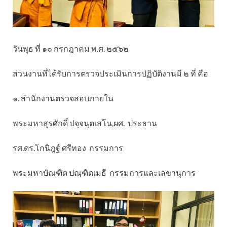
วันพุธ ที่ ๑๐ กรกฎาคม พ.ศ. ๒๕๖๒
ส่วนงานที่ได้รับการตรวจประเมินการปฏิบัติงานมี ๒ ที่ คือ
๑. สำนักงานตรวจสอบภายใน
พระมหาสุรศักดิ์ ปจฺจนฺตเสโน,ผศ. ประธาน
รศ.ดร.โกนิฎฐ์ ศรีทอง กรรมการ
พระมหาบัณฑิต ปณฺฑิตเมธี กรรมการและเลขานุการ