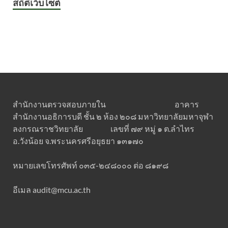
สถิติเว็บไซต์
สำนักงานตรวจสอบภายใน อาคาร
สำนักงานอธิการบดี ชั้น ๒ ห้อง ๒๐๘ มหาวิทยาลัยมหาจุฬา
ลงกรณราชวิทยาลัย เลขที่ ๗๙ หมู่ ๑ ต.ลำไทร
อ.วังน้อย จ.พระนครศรีอยุธยา ๑๓๑๗๐
หมายเลขโทรศัพท์ ๐๓๕-๒๔๘๐๐๐ ต่อ ๘๑๙๘
อีเมล audit@mcu.ac.th