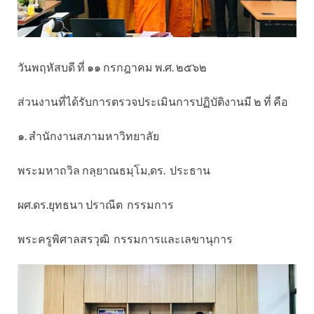
วันพฤหัสบดี ที่ ๑๑ กรกฎาคม พ.ศ. ๒๕๖๒
ส่วนงานที่ได้รับการตรวจประเมินการปฏิบัติงานมี ๒ ที่ คือ
๑. สำนักงานสภามหาวิทยาลัย
พระมหาถวิล กลฺยาณธมฺโม,ดร. ประธาน
ผศ.ดร.ยุทธนา ปราณีต กรรมการ
พระครูพิศาลสรวุฒิ กรรมการและเลขานุการ