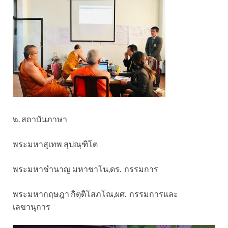
๒. สถาบันภาษา
พระมหาสุเทพ สุปณฺฑิโต
พระมหาชำนาญ มหาชาโน,ดร. กรรมการ
พระมหากฤษฎา กิตฺติโสภโณ,ผศ. กรรมการและ
เลขานุการ