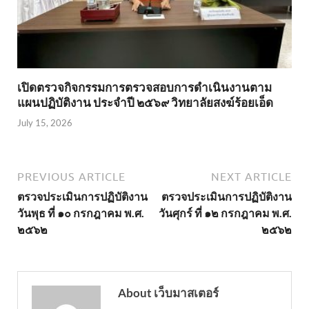
เปิดตรวจกิจกรรมการตรวจสอบการดำเนินงานตาม
แผนปฏิบัติงาน ประจำปี ๒๕๖๙ วิทยาลัยสงฆ์ร้อยเอ็ด
July 15, 2026
PREVIOUS ARTICLE
NEXT ARTICLE
ตรวจประเมินการปฏิบัติงาน
ตรวจประเมินการปฏิบัติงาน
วันพุธ ที่ ๑๐ กรกฎาคม พ.ศ.
วันศุกร์ ที่ ๑๒ กรกฎาคม พ.ศ.
๒๕๖๒
๒๕๖๒
About เว็บมาสเตอร์