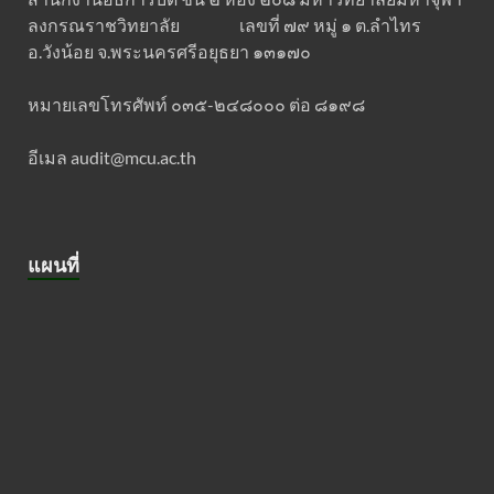
ลงกรณราชวิทยาลัย เลขที่ ๗๙ หมู่ ๑ ต.ลำไทร
อ.วังน้อย จ.พระนครศรีอยุธยา ๑๓๑๗๐
หมายเลขโทรศัพท์ ๐๓๕-๒๔๘๐๐๐ ต่อ ๘๑๙๘
อีเมล audit@mcu.ac.th
แผนที่