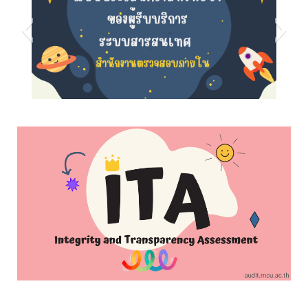
s5
s8
s7